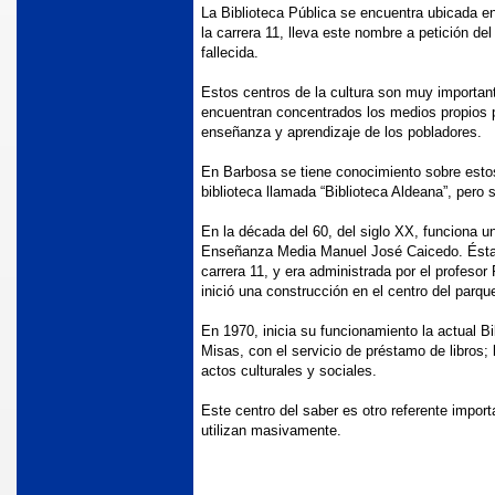
La Biblioteca Pública se encuentra ubicada en
la carrera 11, lleva este nombre a petición de
fallecida.
ION
Estos centros de la cultura son muy importan
encuentran concentrados los medios propios p
enseñanza y aprendizaje de los pobladores.
En Barbosa se tiene conocimiento sobre estos
ONIO DE PADUA
biblioteca llamada “Biblioteca Aldeana”, pero
En la década del 60, del siglo XX, funciona u
Enseñanza Media Manuel José Caicedo. Ésta f
carrera 11, y era administrada por el profesor
inició una construcción en el centro del parque
En 1970, inicia su funcionamiento la actual B
Misas, con el servicio de préstamo de libros; 
actos culturales y sociales.
Este centro del saber es otro referente impor
utilizan masivamente.
ORREGIMIENTOS