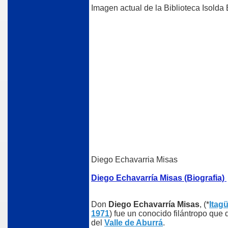
Imagen actual de la Biblioteca Isolda
OSA
 DE BARBOSA
Diego Echavarria Misas
Diego Echavarría Misas (Biografia)
ria
Don
Diego Echavarría Misas
, (*
Itagü
1971
) fue un conocido filántropo que 
del
Valle de Aburrá
.