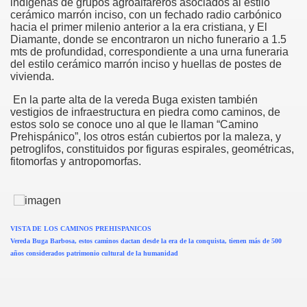
indígenas de grupos agroalfareros asociados al estilo
cerámico marrón inciso, con un fechado radio carbónico
hacia el primer milenio anterior a la era cristiana, y El
Diamante, donde se encontraron un nicho funerario a 1.5
mts de profundidad, correspondiente a una urna funeraria
ION
del estilo cerámico marrón inciso y huellas de postes de
vivienda.
En la parte alta de la vereda Buga existen también
vestigios de infraestructura en piedra como caminos, de
ONIO DE PADUA
estos solo se conoce uno al que le llaman “Camino
Prehispánico”, los otros están cubiertos por la maleza, y
petroglifos, constituidos por figuras espirales, geométricas,
fitomorfas y antropomorfas.
VISTA DE LOS CAMINOS PREHISPANICOS
Vereda Buga Barbosa, estos caminos dactan desde la era de la conquista, tienen más de 500
años considerados patrimonio cultural de la humanidad
ORREGIMIENTOS