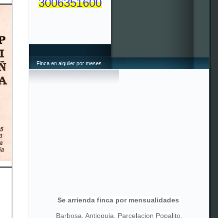
3006351600
Finca en alquiler por meses
Se arrienda finca por mensualidades
Barbosa, Antioquia, Parcelacion Popalito,