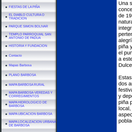
Una s
FIESTAS DE LA PIÑA
conce
de 19
EL DIABLO CULTURA O
TRADICION
natur
PARQUE SIMON BOLIVAR
integ
perte
TEMPLO PARROQUIAL SAN
ANTONIO DE PADUA
alegrí
piña 
HISTORIA Y FUNDACION
el pu
Contacto
a est
Dulce
Mapas Barbosa
PLANO BARBOSA
Estas
dos a
MAPA BARBOSA RURAL
festiv
MAPA BARBOSA-VEREDAS Y
y depo
CORREGIMIENTOS
piña 
MAPA HIDROLOGICO DE
BARBOSA
local
aspect
MAPA UBICACION BARBOSA
pobla
MAPA LOCALIZACION URBANA
DE BARBOSA