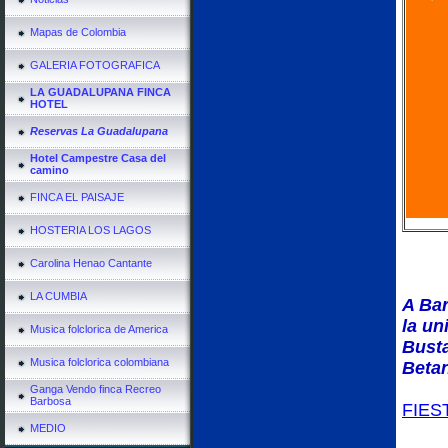
Mapas de Colombia
GALERIA FOTOGRAFICA
LA GUADALUPANA FINCA
HOTEL
Reservas La Guadalupana
Hotel Campestre Casa del
camino
FINCA EL PAISAJE
HOSTERIA LOS LAGOS
Carolina Henao Cantante
LA CUMBIA
A Bar
la un
Musica folclorica de America
Busta
Musica folclorica colombiana
Betan
Ganga Vendo finca Recreo
Barbosa
FIES
MEDIO