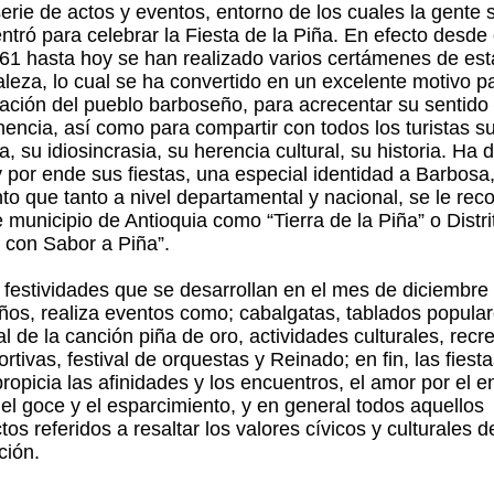
erie de actos y eventos, entorno de los cuales la gente 
ntró para celebrar la Fiesta de la Piña. En efecto desde
61 hasta hoy se han realizado varios certámenes de est
aleza, lo cual se ha convertido en un excelente motivo pa
ración del pueblo barboseño, para acrecentar su sentido
nencia, así como para compartir con todos los turistas s
a, su idiosincrasia, su herencia cultural, su historia. Ha 
y por ende sus fiestas, una especial identidad a Barbosa
nto que tanto a nivel departamental y nacional, se le re
e municipio de Antioquia como “Tierra de la Piña” o Distri
 con Sabor a Piña”.
 festividades que se desarrollan en el mes de diciembre
ños, realiza eventos como; cabalgatas, tablados popular
al de la canción piña de oro, actividades culturales, recr
rtivas, festival de orquestas y Reinado; en fin, las fiesta
propicia las afinidades y los encuentros, el amor por el e
, el goce y el esparcimiento, y en general todos aquellos
os referidos a resaltar los valores cívicos y culturales d
ción.