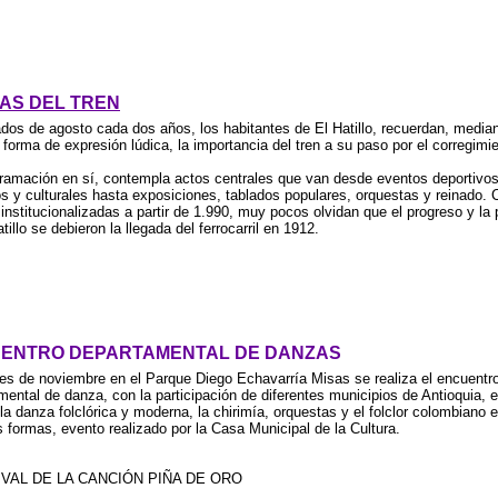
TAS DEL TREN
dos de agosto cada dos años, los habitantes de El Hatillo, recuerdan, media
 forma de expresión lúdica, la importancia del tren a su paso por el corregimi
ramación en sí, contempla actos centrales que van desde eventos deportivos
cos y culturales hasta exposiciones, tablados populares, orquestas y reinado.
 institucionalizadas a partir de 1.990, muy pocos olvidan que el progreso y la
tillo se debieron la llegada del ferrocarril en 1912.
ENTRO DEPARTAMENTAL DE DANZAS
es de noviembre en el Parque Diego Echavarría Misas se realiza el encuentr
mental de danza, con la participación de diferentes municipios de Antioquia, e
la danza folclórica y moderna, la chirimía, orquestas y el folclor colombiano 
s formas, evento realizado por la Casa Municipal de la Cultura.
IVAL DE LA CANCIÓN PIÑA DE ORO