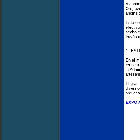
A comie
Oro, ev
andina 
Este ce
efectiv
acabo e
través 
* FEST
En el m
reúne a
la Admi
artesan
El gran 
diversi
orquest
EXPO 