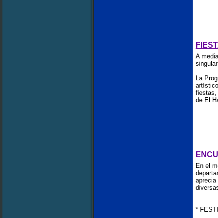
FIES
A media
singular
La Prog
artísti
fiestas,
de El Ha
ENCU
En el m
departa
aprecia 
diversa
* FEST