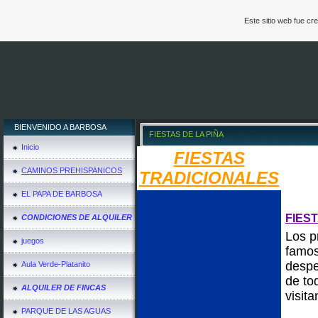
Este sitio web fue c
BIENVENIDO A BARBOSA
FIESTAS DE LA PIÑA
Inicio
FIESTAS
CAMINOS PREHISPANICOS
TRADICIONALES
EL PAPA DE BARBOSA
FIEST
CONDICIONES DE ALQUILER
Los p
juegos
famos
despe
Aula Verde-Platanito
de to
ALQUILER DE FINCAS
visit
PARQUE DE LAS AGUAS