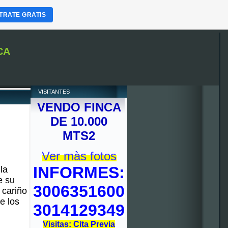
TRATE GRATIS
CA
VISITANTES
VENDO FINCA
DE 10.000
MTS2
Ver màs fotos
INFORMES:
la
e su
3006351600
 cariño
e los
3014129349
Visitas: Cita Previa