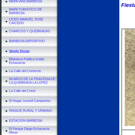
MAPA VIAS BARBOSA
Fiest
MAPA TURISTICO DE
BARBOSA
LICEO MANUEL JOSE
CAICEDO
CHARCOS Y QUEBRADAS
BARBOSA DEPORTIVO
Vendo fincas
Biblioteca Publica Isolda
Echavarria
La Calle del Comercio
58 AÑOS DE LA TRAGEDIA DE
LA QUEBRADA LA LOPEZ
La Calle del Cristo
El Hogar Juvenil Campesino
PAISAJE RURAL Y URBANO
ESTACION BARBOSA
El Parque Diego Echavarria
Misas