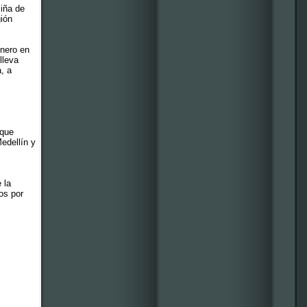
Piña de
gión
inero en
lleva
, a
 que
edellín y
 la
os por