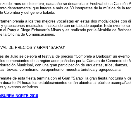
nzo del mes de diciembre, cada año se desarrolla el Festival de la Canción 
ento departamental que integra a más de 30 interpretes de la música de la re
de Colombia y del genero balada.
rtamen premia a los tres mejores vocalistas en estas dos modalidades con d
o y grabaciones musicales finalizando con un tablado popular. Este evento se 
n el Parque Diego Echavarría Misas y es realizado por la Alcaldía de Barbosa
de la Oficina de Comunicaciones.
IVAL DE PRECIOS Y GRAN "SARAO"
es de Julio se celebra el festival de precios "Cómprele a Barbosa" un evento
 los comerciantes de la región acompañados por la Cámara de Comercio de M
nistración Municipal, con una gran participación de orquestas, tríos, danzas,
ías, trovas, cometismo, parapentismo, muestra turística y agropecuaria.
remate de esta fiesta termina con el Gran "Sarao" la gran fiesta nocturna y de
ón durante 24 horas los establecimientos están abiertos al público acompañad
as y eventos artísticos.
ABURRA NORTE 2010