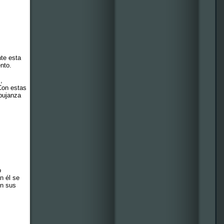
nte esta
ento.
,
 Con estas
 pujanza
o
n él se
en sus