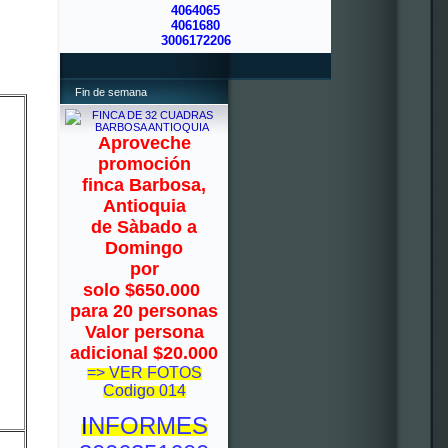
4064065
4061680
3006172206
Fin de semana
Aproveche
promoción
finca Barbosa,
Antioquia
de Sàbado a
Domingo
por
solo $650.000
para 20 personas
Valor persona
adicional $20.000
=> VER FOTOS
Codigo 014
I
NFORMES