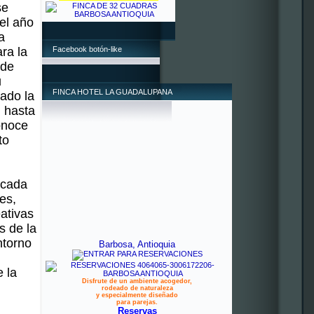
se
 el año
a
ra la
Facebook botón-like
 de
u
FINCA HOTEL LA GUADALUPANA
dado la
, hasta
conoce
to
 cada
es,
eativas
s de la
ntorno
Barbosa, Antioquia
e la
Disfrute de un ambiente acogedor,
rodeado de naturaleza
y especialmente diseñado
para parejas.
Reservas