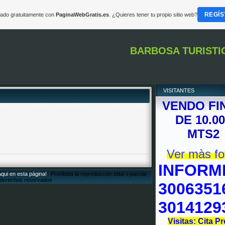
REGÍS
reado gratuitamente con
PaginaWebGratis.es
. ¿Quieres tener tu propio sitio web?
BARBOSA TURISTI
VISITANTES
VENDO FI
DE 10.0
MTS2
Ver màs fo
INFORM
Aqui en esta página!
Prohibida la reproducción total o parcial.
 derechos reservados
3006351
3014129
Visitas: Cita Pr