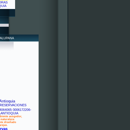
DALUPANA
Antioquia
biente acogedor,
naturaleza
nte diseñado
rejas.
rvas