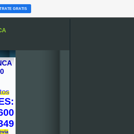
TRATE GRATIS
CA
NCA
00
tos
ES:
600
349
evia