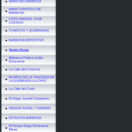
MAPA VIAS BARBOSA
MAPA TURISTICO DE
BARBOSA
LICEO MANUEL JOSE
CAICEDO
CHARCOS Y QUEBRADAS
BARBOSA DEPORTIVO
Vendo fincas
Biblioteca Publica Isolda
Echavarria
La Calle del Comercio
58 AÑOS DE LA TRAGEDIA DE
LA QUEBRADA LA LOPEZ
La Calle del Cristo
El Hogar Juvenil Campesino
PAISAJE RURAL Y URBANO
ESTACION BARBOSA
El Parque Diego Echavarria
Misas