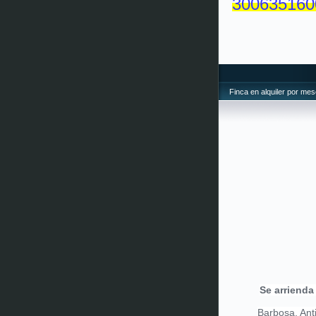
300635160
Finca en alquiler por me
Se arrienda
Barbosa, Anti