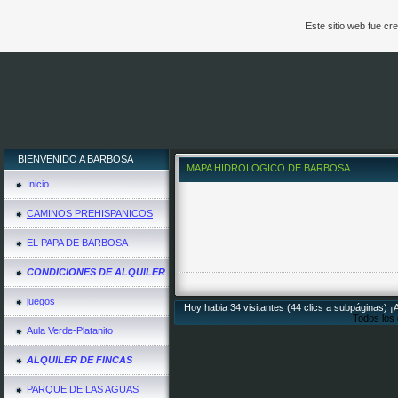
Este sitio web fue c
BIENVENIDO A BARBOSA
MAPA HIDROLOGICO DE BARBOSA
Inicio
CAMINOS PREHISPANICOS
EL PAPA DE BARBOSA
CONDICIONES DE ALQUILER
juegos
Hoy habia 34 visitantes (44 clics a subpáginas) ¡
Todos los
Aula Verde-Platanito
ALQUILER DE FINCAS
PARQUE DE LAS AGUAS