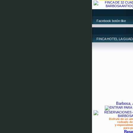
Facebook botón-like
FINCA HOTEL LA GUA
Barbosa, 
Disfrute de un am
rodeado de 
y especialme
para pa
Rese