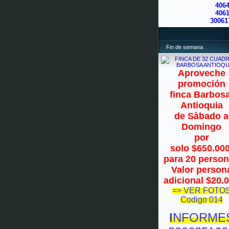
406
406
30061
Fin de semana
Aproveche
promoción
finca Barbosa
Antioquia
de Sàbado a
Domingo
por
solo $650.00
para 20 perso
Valor person
adicional $20.
=> VER FOTO
Codigo 014
I
NFORME