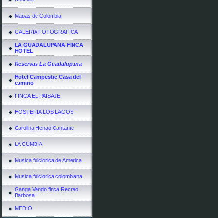
Mapas de Colombia
GALERIA FOTOGRAFICA
LA GUADALUPANA FINCA
HOTEL
Reservas La Guadalupana
Hotel Campestre Casa del
camino
FINCA EL PAISAJE
HOSTERIA LOS LAGOS
Carolina Henao Cantante
LA CUMBIA
Musica folclorica de America
Musica folclorica colombiana
Ganga Vendo finca Recreo
Barbosa
MEDIO