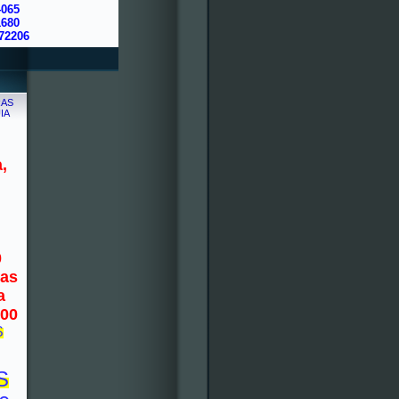
4065
1680
72206
,
0
nas
a
000
S
S