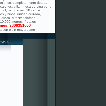
aciones. completamente dotada,
 salones, billar, mesa de ping pong,
tbol, parquedero 10 carros,
tos y niños, unidad cerrada,
divisa, directv, teléfono,
 10.000 metros, frutales..
rmes: 3006351600
ila con o sin mayordomo
 PAJARO