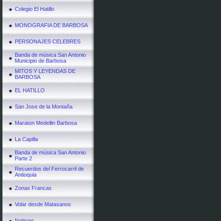
Colegio El Hatillo
MONOGRAFIA DE BARBOSA
PERSONAJES CELEBRES
Banda de música San Antonio
Municipio de Barbosa
MITOS Y LEYENDAS DE
BARBOSA
EL HATILLO
San Jose de la Montaña
Maraton Medellin Barbosa
La Capilla
Banda de música San Antonio
Parte 2
Recuerdos del Ferrocarril de
Antioquia
Zonas Francas
Volar desde Matasanos
Noticias