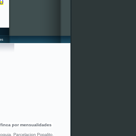
0
ses
 finca por mensualidades
oquia, Parcelacion Popalito,