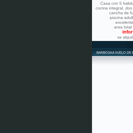
Casa con 5 habit
cocina integral, dos
cancha de fu
piscina adul
excelente 
area total
info
se alqu
BARBOSA A VUELO DE