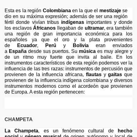
Esta es la región
Colombiana
en la que el
mestizaje
se
LA QUEBRADA LA LOPEZ
dio en su máxima expresión; además de ser una región
fértil donde vivían tribus
indígenas
importantes y donde
los esclavos
Áfricanos
llegaban de
ultramar
, era también
una región de gran importancia económica para los
españoles ya que el oro y la plata provenientes
de
Ecuador
,
Perú
y
Bolivia
eran enviados
a
España
desde sus puertos. Su
música
es muy alegre y
de un ritmo muy fuerte que invita al baile. En los
instrumentos característicos de esta región podemos ver la
influencia de las tres razas: instrumentos de percusión que
provienen de la influencia africana,
flautas
y
gaitas
que
provienen de la influencia indígena colombiana y diversos
instrumentos modernos como el acordeón que provienen
de Europa. A esta región pertenecen:
CHAMPETA
nicipio de Barbosa
La Champeta
, es un fenómeno cultural de
hecho
social
y
género musical
de origen autónomo y local de