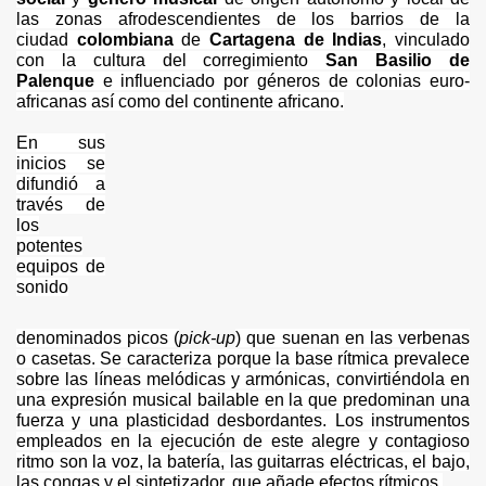
SA
las zonas afrodescendientes de los barrios de la
ciudad
colombiana
de
Cartagena de Indias
, vinculado
con la cultura del corregimiento
San Basilio de
Palenque
e influenciado por géneros de colonias euro-
africanas así como del continente africano.
En sus
inicios se
difundió a
través de
los
te 2
potentes
equipos de
sonido
oquia
denominados picos (
pick-up
) que suenan en las verbenas
o casetas. Se caracteriza porque la base rítmica prevalece
sobre las líneas melódicas y armónicas, convirtiéndola en
una expresión musical bailable en la que predominan una
fuerza y una plasticidad desbordantes. Los instrumentos
empleados en la ejecución de este alegre y contagioso
ritmo son la voz, la batería, las guitarras eléctricas, el bajo,
las congas y el sintetizador, que añade efectos rítmicos.