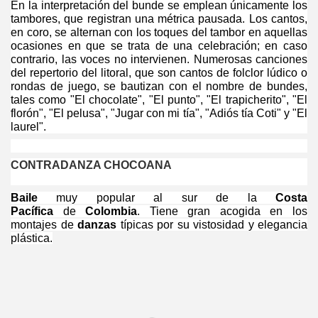
En la interpretación del bunde se emplean únicamente los
tambores, que registran una métrica pausada. Los cantos,
en coro, se alternan con los toques del tambor en aquellas
ocasiones en que se trata de una celebración; en caso
contrario, las voces no intervienen. Numerosas canciones
del repertorio del litoral, que son cantos de folclor lúdico o
rondas de juego, se bautizan con el nombre de bundes,
tales como "El chocolate", "El punto", "El trapicherito", "El
florón", "El pelusa", "Jugar con mi tía", "Adiós tía Coti" y "El
laurel".
CONTRADANZA CHOCOANA
Baile
muy popular al sur de la
Costa
Pacífica
de
Colombia
. Tiene gran acogida en los
montajes de
danzas
típicas por su vistosidad y elegancia
plástica.