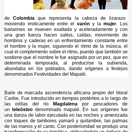
de
Colombia
que representa la cabeza de lizarazo
moviendo eroticamente entre el
varón
y la
mujer
. Los
bailarines se mueven exaltada y aceleradamente y con
una gran fuerza hacen saltos, caídas, movimiento de
hombros y caderas en un enfrentamiento constante entre
el hombre y la mujer, siguiendo el ritmo de la música, el
cual el complemento sobre el ritmo, puesto que también se
sostiene que el nombre le fue asignado por un pez, que en
determinada temporada, al producirse la subienda,
abundaba en los poblados, dando orígenes a festejos
denominados Festividades del Mapalé.
Baile de marcada ascendencia africana propio del litoral
Caribe. Fue introducido en tiempos pretéritos a lo largo de
las orillas del río
Magdalena
por pescadores de
un
teleósteo
denominado mapalé. En sus orígenes fue
una danza de labor ejecutada en las noches y amenizada
con toques de tambores yamaró y quitambre, las palmas
de las manos y el canto. Con posterioridad se produjo una
transformación de su temática, atribuyéndole un énfasis de