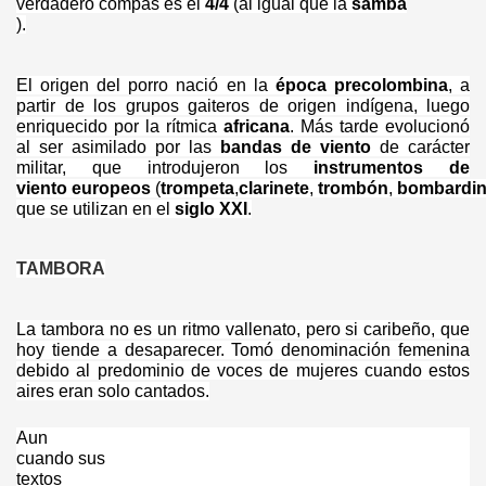
verdadero compás es el
4/4
(al igual que la
samba
).
El origen del porro nació en la
época precolombina
, a
partir de los grupos gaiteros de origen indígena, luego
enriquecido por la rítmica
africana
. Más tarde evolucionó
al ser asimilado por las
bandas de viento
de carácter
militar, que introdujeron los
instrumentos de
viento
europeos
(
trompeta
,
clarinete
,
trombón
,
bombardi
que se utilizan en el
siglo XXI
.
TAMBORA
La tambora no es un ritmo vallenato, pero si caribeño, que
hoy tiende a desaparecer. Tomó denominación femenina
debido al predominio de voces de mujeres cuando estos
aires eran solo cantados.
Aun
cuando sus
textos