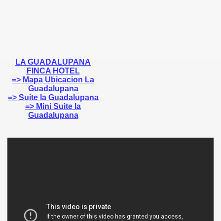
ION
LA GUADALUPANA
FINCA HOTEL
=> Mapa Ubicacion La
ONIO DE PADUA
Guadalupana
=> Suite la Guadalupana
=> Mini Suite la
Guadalupana
ORREGIMIENTOS