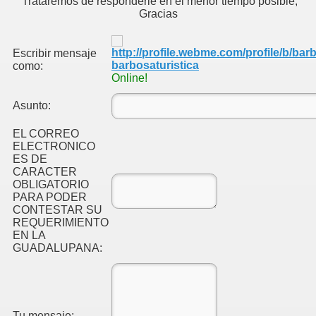
Trataremos de responderle en el menor tiempo posible,
Gracias
LA QUEBRADA LA LOPEZ
Escribir mensaje
barbosaturistica
como:
Online!
Asunto:
EL CORREO
ELECTRONICO
ES DE
CARACTER
OBLIGATORIO
PARA PODER
CONTESTAR SU
REQUERIMIENTO
EN LA
GUADALUPANA:
nicipio de Barbosa
Tu mensaje: