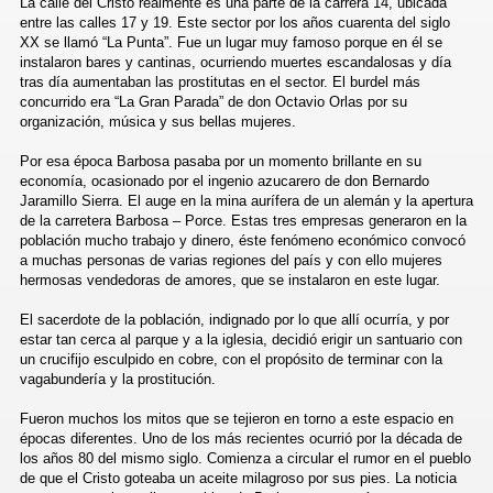
La calle del Cristo realmente es una parte de la carrera 14, ubicada
entre las calles 17 y 19. Este sector por los años cuarenta del siglo
XX se llamó “La Punta”. Fue un lugar muy famoso porque en él se
instalaron bares y cantinas, ocurriendo muertes escandalosas y día
tras día aumentaban las prostitutas en el sector. El burdel más
ION
concurrido era “La Gran Parada” de don Octavio Orlas por su
organización, música y sus bellas mujeres.
Por esa época Barbosa pasaba por un momento brillante en su
economía, ocasionado por el ingenio azucarero de don Bernardo
ONIO DE PADUA
Jaramillo Sierra. El auge en la mina aurífera de un alemán y la apertura
de la carretera Barbosa – Porce. Estas tres empresas generaron en la
población mucho trabajo y dinero, éste fenómeno económico convocó
a muchas personas de varias regiones del país y con ello mujeres
hermosas vendedoras de amores, que se instalaron en este lugar.
El sacerdote de la población, indignado por lo que allí ocurría, y por
estar tan cerca al parque y a la iglesia, decidió erigir un santuario con
un crucifijo esculpido en cobre, con el propósito de terminar con la
vagabundería y la prostitución.
Fueron muchos los mitos que se tejieron en torno a este espacio en
épocas diferentes. Uno de los más recientes ocurrió por la década de
los años 80 del mismo siglo. Comienza a circular el rumor en el pueblo
ORREGIMIENTOS
de que el Cristo goteaba un aceite milagroso por sus pies. La noticia