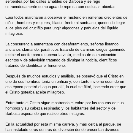
serpentea por las calles amables de Barbosa y se regó
OSA
estruendosamente como agua de represa con esclusas abiertas.
Casi todos marcharon a observar el misterio en romerías crecientes de
niños, hombres y mujeres, filados frente al santuario, queriendo llegar
a los pies del crucifijo para ungir algodones y pañuelos del líquido
 DE BARBOSA
milagroso.
La concurrencia aumentaba con desaforamiento, señoras llorando,
ancianos clamando, paralíticos tratando de caminar, ciegos queriendo
recibir el aceite para recuperar la vista, medios de comunicación
escritos y de televisión tratando de divulgar la noticia, científicos
tratando de identificar el fenómeno.
Después de muchos estudios y análisis, se observó que el Cristo en
uno de sus hombros tenía un orificio y, con tanto invierno ocurrido en
esa época penetró el agua por allí, la cual se filtró, haciendo creer que
el Cristo goteaba aceite milagroso.
Entre tanto el Cristo sigue mostrando el cobre por las ranuras de sus
hombros y su cabeza espinada; y los habitantes del sector y de
Barbosa esperando que realice otros milagros.
ria
En la actualidad por esta misma carrera, y más cerca al parque, se
han instalado otros centros de diversión donde presentan diversos