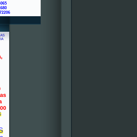
4065
1680
72206
,
0
nas
a
000
S
S