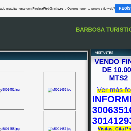
REGÍS
reado gratuitamente con
PaginaWebGratis.es
. ¿Quieres tener tu propio sitio web?
BARBOSA TURISTI
VISITANTES
VENDO FI
DE 10.0
MTS2
Ver màs fo
INFORM
3006351
3014129
Visitas: Cita Pr