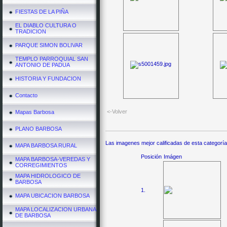
FIESTAS DE LA PIÑA
EL DIABLO CULTURA O
TRADICION
PARQUE SIMON BOLIVAR
TEMPLO PARROQUIAL SAN
ANTONIO DE PADUA
HISTORIA Y FUNDACION
Contacto
<-Volver
Mapas Barbosa
PLANO BARBOSA
Las imagenes mejor calificadas de esta categoría
MAPA BARBOSA RURAL
Posición
Imágen
MAPA BARBOSA-VEREDAS Y
CORREGIMIENTOS
MAPA HIDROLOGICO DE
BARBOSA
1.
MAPA UBICACION BARBOSA
MAPA LOCALIZACION URBANA
DE BARBOSA