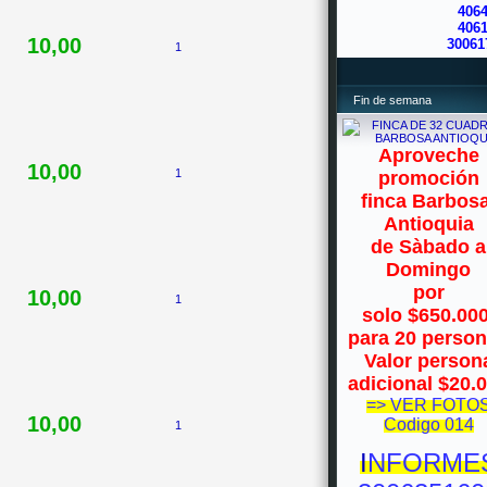
406
406
10,00
30061
1
Fin de semana
Aproveche
10,00
1
promoción
finca Barbosa
Antioquia
de Sàbado a
Domingo
por
10,00
1
solo $650.00
para 20 perso
Valor person
adicional $20.
=> VER FOTO
10,00
Codigo 014
1
I
NFORME