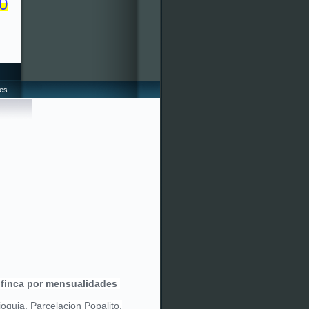
0
ses
 finca por mensualidades
oquia, Parcelacion Popalito,