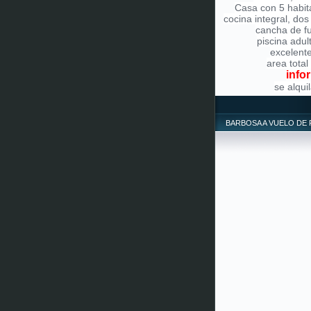
Casa con 5 habit
cocina integral, dos
cancha de fu
piscina adul
excelente 
area total
info
se alqu
BARBOSA A VUELO DE