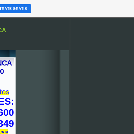
TRATE GRATIS
CA
NCA
00
tos
ES:
600
349
evia