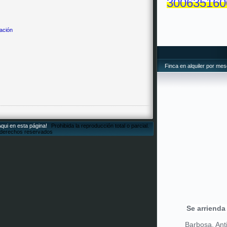
300635160
cación
Finca en alquiler por me
Aqui en esta página!
Prohibida la reproducción total o parcial.
 derechos reservados
Se arrienda
Barbosa, Anti