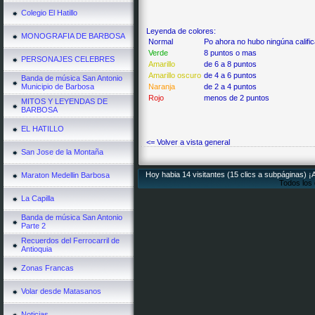
Colegio El Hatillo
Leyenda de colores:
MONOGRAFIA DE BARBOSA
Normal
Po ahora no hubo ningúna califi
Verde
8 puntos o mas
PERSONAJES CELEBRES
Amarillo
de 6 a 8 puntos
Amarillo oscuro
de 4 a 6 puntos
Banda de música San Antonio
Municipio de Barbosa
Naranja
de 2 a 4 puntos
Rojo
menos de 2 puntos
MITOS Y LEYENDAS DE
BARBOSA
EL HATILLO
<= Volver a vista general
San Jose de la Montaña
Hoy habia 14 visitantes (15 clics a subpáginas) ¡
Maraton Medellin Barbosa
Todos los
La Capilla
Banda de música San Antonio
Parte 2
Recuerdos del Ferrocarril de
Antioquia
Zonas Francas
Volar desde Matasanos
Noticias