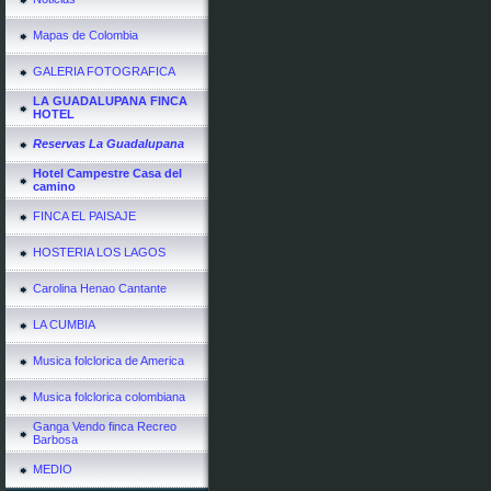
Mapas de Colombia
GALERIA FOTOGRAFICA
LA GUADALUPANA FINCA
HOTEL
Reservas La Guadalupana
Hotel Campestre Casa del
camino
FINCA EL PAISAJE
HOSTERIA LOS LAGOS
Carolina Henao Cantante
LA CUMBIA
Musica folclorica de America
Musica folclorica colombiana
Ganga Vendo finca Recreo
Barbosa
MEDIO