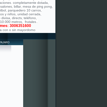
aciones. completamente dotada,
 salones, billar, mesa de ping pong,
tbol, parquedero 10 carros,
tos y niños, unidad cerrada,
divisa, directv, teléfono,
 10.000 metros, frutales..
rmes: 3006351600
ila con o sin mayordomo
 PAJARO