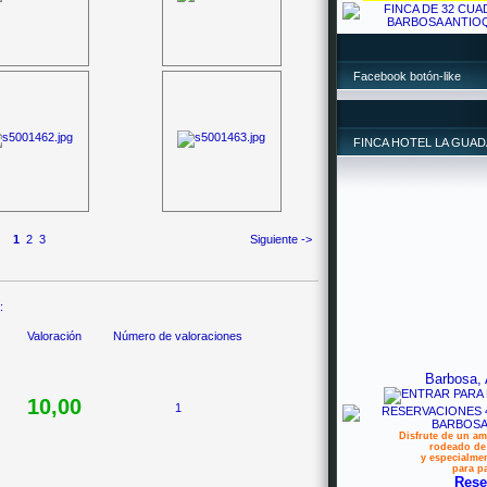
Facebook botón-like
FINCA HOTEL LA GUA
1
2
3
Siguiente ->
:
Valoración
Número de valoraciones
Barbosa, 
10,00
1
Disfrute de un am
rodeado de 
y especialme
para pa
Rese