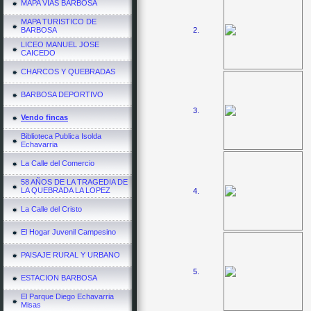
MAPA VIAS BARBOSA
MAPA TURISTICO DE
BARBOSA
2.
LICEO MANUEL JOSE
CAICEDO
CHARCOS Y QUEBRADAS
BARBOSA DEPORTIVO
3.
Vendo fincas
Biblioteca Publica Isolda
Echavarria
La Calle del Comercio
58 AÑOS DE LA TRAGEDIA DE
LA QUEBRADA LA LOPEZ
4.
La Calle del Cristo
El Hogar Juvenil Campesino
PAISAJE RURAL Y URBANO
5.
ESTACION BARBOSA
El Parque Diego Echavarria
Misas