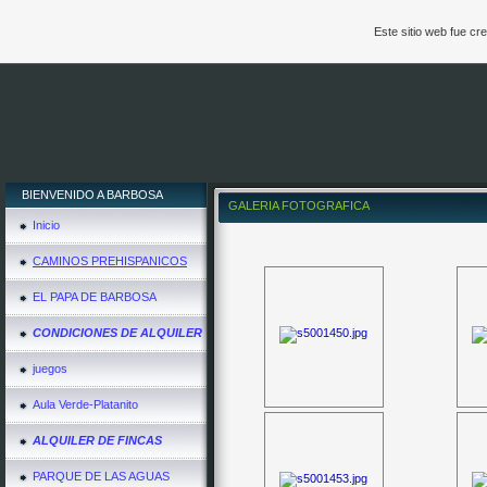
Este sitio web fue c
BIENVENIDO A BARBOSA
GALERIA FOTOGRAFICA
Inicio
CAMINOS PREHISPANICOS
EL PAPA DE BARBOSA
CONDICIONES DE ALQUILER
juegos
Aula Verde-Platanito
ALQUILER DE FINCAS
PARQUE DE LAS AGUAS