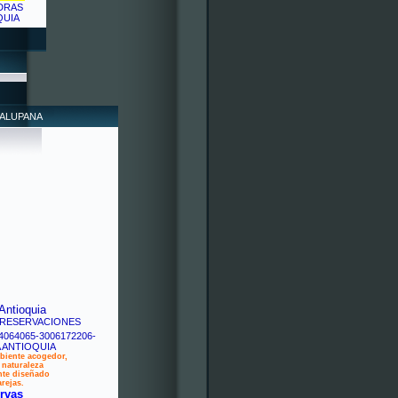
DALUPANA
Antioquia
biente acogedor,
naturaleza
nte diseñado
rejas.
rvas